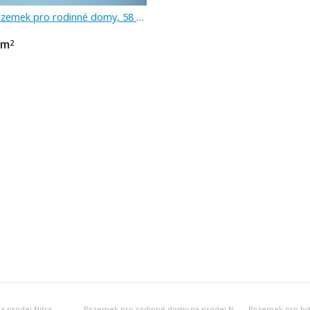
Prodej, pozemek pro rodinné domy, 58 471 m
/m
2
 prodej Nitra
Pozemek pro rodinné domy na prodej Nitra