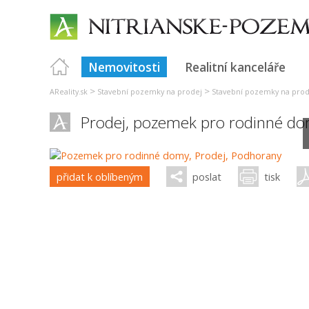
Nemovitosti
Realitní kanceláře
>
>
AReality.sk
Stavební pozemky na prodej
Stavební pozemky na prod
Prodej, pozemek pro rodinné do
přidat k oblíbeným
poslat
tisk