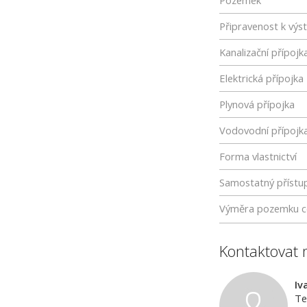
Pozemek
Připravenost k výs
Kanalizační přípojk
Elektrická přípojka
Plynová přípojka
Vodovodní přípojk
Forma vlastnictví
Samostatný přístu
Výměra pozemku c
Kontaktovat 
Iv
Te