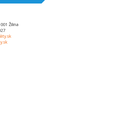
1001
Žilina
027
lity.sk
y.sk