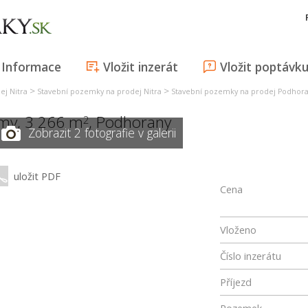
Informace
Vložit inzerát
Vložit poptávk
>
>
ej Nitra
Stavební pozemky na prodej Nitra
Stavební pozemky na prodej Podhor
my, 3 266 m
,
Podhorany
2
Zobrazit 2 fotografie v galerii
uložit PDF
Cena
Vloženo
Číslo inzerátu
Příjezd