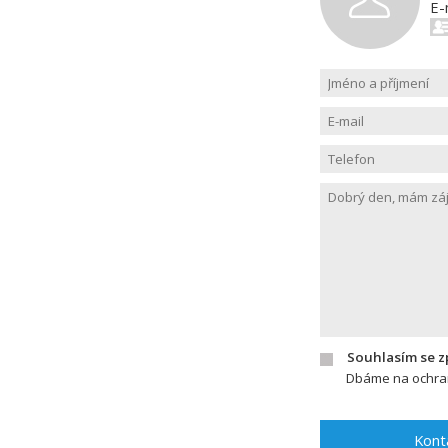
E-
Souhlasím se 
Dbáme na ochran
Kont