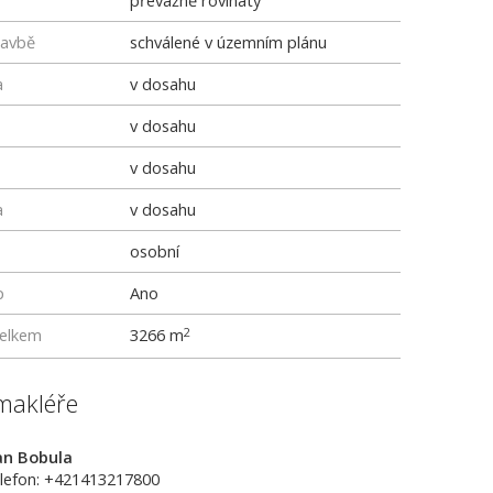
převážně rovinatý
tavbě
schválené v územním plánu
a
v dosahu
v dosahu
v dosahu
a
v dosahu
osobní
p
Ano
elkem
3266 m
2
makléře
an Bobula
lefon: +421413217800