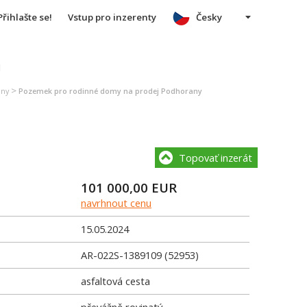
Přihlašte se!
Vstup pro inzerenty
Česky
u
>
any
Pozemek pro rodinné domy na prodej Podhorany
Topovať inzerát
101 000,00
EUR
navrhnout cenu
15.05.2024
AR-022S-1389109 (52953)
asfaltová cesta