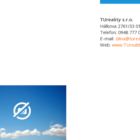
TUreality s.r.o.
Hálkova 2761/33
0
Telefon:
0948 777 
E-mail:
zilina@turea
Web:
www.TUrealit