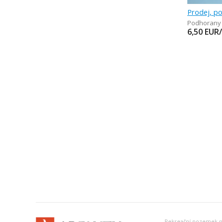
Podhorany
6,50
EUR
Rekreační pozemek na