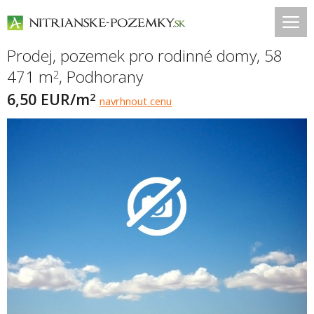
Prodej, pozemek pro rodinné domy, 58
471 m
,
Podhorany
2
6,50 EUR/m
2
navrhnout cenu