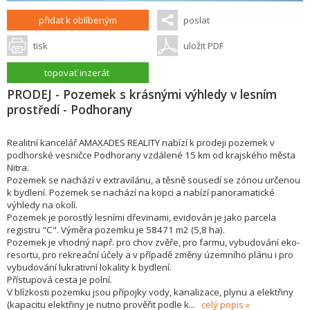
přidat k oblíbeným
poslat
tisk
uložit PDF
topovať inzerát
PRODEJ - Pozemek s krásnými výhledy v lesním
prostředí - Podhorany
Realitní kancelář AMAXADES REALITY nabízí k prodeji pozemek v
podhorské vesničce Podhorany vzdálené 15 km od krajského města
Nitra.
Pozemek se nachází v extravilánu, a těsně sousedí se zónou určenou
k bydlení. Pozemek se nachází na kopci a nabízí panoramatické
výhledy na okolí.
Pozemek je porostlý lesními dřevinami, evidován je jako parcela
registru "C". Výměra pozemku je 58471 m2 (5,8 ha).
Pozemek je vhodný např. pro chov zvěře, pro farmu, vybudování eko-
resortu, pro rekreační účely a v případě změny územního plánu i pro
vybudování lukrativní lokality k bydlení.
Přístupová cesta je polní.
V blízkosti pozemku jsou přípojky vody, kanalizace, plynu a elektřiny
(kapacitu elektřiny je nutno prověřit podle k
...
celý popis