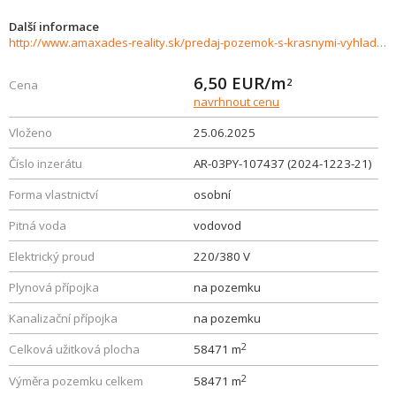
Další informace
http://www.amaxades-reality.sk/predaj-pozemok-s-krasnymi-vyhladmi-v-lesnom-prostredi-podhorany-917002
6,50
EUR/m
2
Cena
navrhnout cenu
Vloženo
25.06.2025
Číslo inzerátu
AR-03PY-107437 (2024-1223-21)
Forma vlastnictví
osobní
Pitná voda
vodovod
Elektrický proud
220/380 V
Plynová přípojka
na pozemku
Kanalizační přípojka
na pozemku
2
Celková užitková plocha
58471 m
2
Výměra pozemku celkem
58471 m