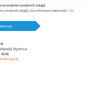
zpracováním osobních údajů
u osobních údajů, více informací naleznete
zde
aktovat
vá
Banská Bystrica
14648
adrireal.sk