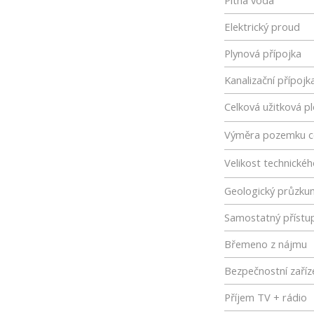
Pitná voda
Elektrický proud
Plynová přípojka
Kanalizační přípojk
Celková užitková p
Výměra pozemku c
Velikost technické
Geologický průzku
Samostatný přístu
Břemeno z nájmu
Bezpečnostní zaříz
Příjem TV + rádio