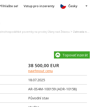
Přihlašte se!
Vstup pro inzerenty
Česky
u
>
olnohospodářské pozemky na prodej Úľany nad Žitavou
Zahrada na prodej Úľany nad Žitavou
Topovať inzerát
38 500,00
EUR
navrhnout cenu
18.07.2025
AR-0S4M-100159 (ADR-10158)
Původní stav