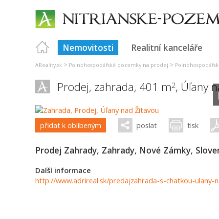
Nemovitosti
Realitní kanceláře
>
>
AReality.sk
Polnohospodářské pozemky na prodej
Polnohospodářsk
Prodej, zahrada, 401 m
,
Úľany n
2
přidat k oblíbeným
poslat
tisk
Prodej Zahrady, Zahrady, Nové Zámky, Slov
Další informace
http://www.adrireal.sk/predajzahrada-s-chatkou-ulany