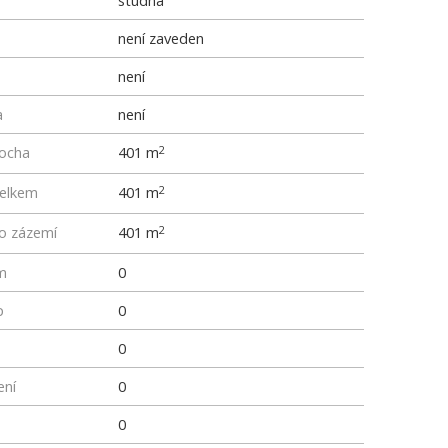
studna
není zaveden
není
a
není
locha
401 m
2
elkem
401 m
2
ho zázemí
401 m
2
m
0
p
0
0
ení
0
0