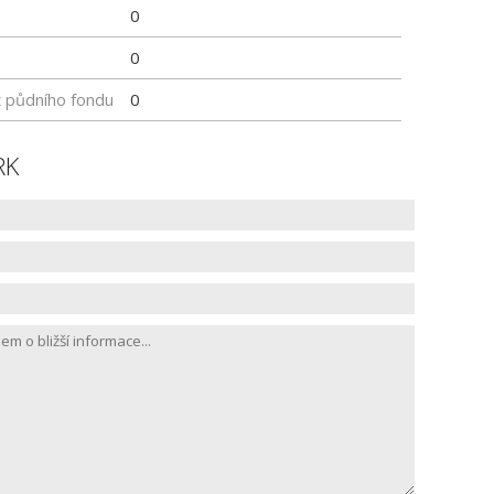
0
0
z půdního fondu
0
RK