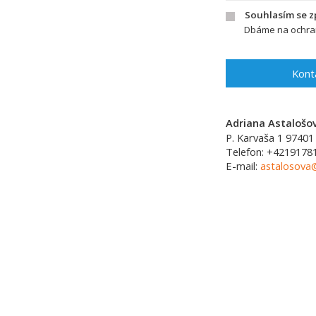
Souhlasím se 
Dbáme na ochran
Kont
Adriana Astalošo
P. Karvaša 1
97401
Telefon:
+4219178
E-mail:
astalosova@