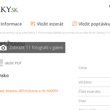
Informace
Vložit inzerát
Vložit poptávk
>
>
é pozemky na prodej Nitra
Polnohospodářské pozemky na prodej Nové Zámky
P
ad Žitavou
Zobrazit 11 fotografií v galerii
uložit PDF
Cena
ensko
Vloženo
-nad-zitavou-401m2cena-v-rk-920051
Číslo inzerátu
Stav