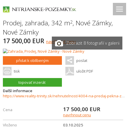
Prodej, zahrada, 342 m
,
Nové Zámky
,
2
Nové Zámky
17 500,00 EUR
navrhnout cenu
Zobrazit 8 fotografií v galerii
přidat k oblíbeným
poslat
tisk
uložit PDF
topovať inzerát
Další informace
https://www.reality-trinity.sk/nehnutelnost/4004-na-predaj-pekna-zahrada-v-novych-zamkoch
17 500,00
EUR
Cena
navrhnout cenu
Vloženo
03.10.2025