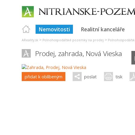
Nemovitosti
Realitní kanceláře
>
>
AReality.sk
Polnohospodářské pozemky na prodej
Polnohospodářsk
Prodej, zahrada,
Nová Vieska
přidat k oblíbeným
poslat
tisk