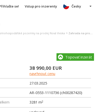
Přihlašte se!
Vstup pro inzerenty
Česky
u
>
olnohospodářské pozemky na prodej Nová Vieska
Zahrada na prodej Nová Vieska
Topovať inzerát
38 990,00
EUR
navrhnout cenu
27.03.2025
AR-0553-1110736 (ch00287420)
elkem
3281 m
2