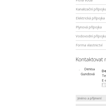
Pitná voda
Kanalizační přípojk
Elektrická přípojka
Plynová přípojka
Vodovodní přípojk
Forma vlastnictví
Kontaktovat 
De
Te
E-