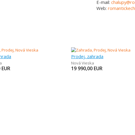
E-mail:
chalupy@ro
Web:
romantickech
ahrada
Prodej, zahrada
a
Nová Vieska
0
EUR
19 990,00
EUR