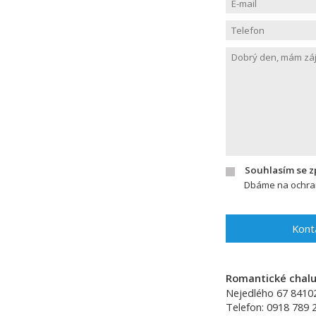
Souhlasím se 
Dbáme na ochran
Kont
Romantické chalup
Nejedlého 67
8410
Telefon:
0918 789 