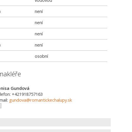
vodovod
a
není
není
není
a
není
osobní
makléře
nisa Gundová
lefon: +421918757163
mail:
gundova@romantickechalupy.sk