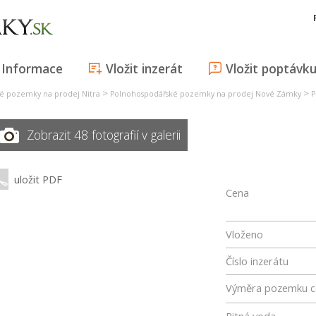
Informace
Vložit inzerát
Vložit poptávk
>
>
é pozemky na prodej Nitra
Polnohospodářské pozemky na prodej Nové Zámky
P
Zobrazit 48 fotografií v galerii
uložit PDF
Cena
Vloženo
Číslo inzerátu
Výměra pozemku c