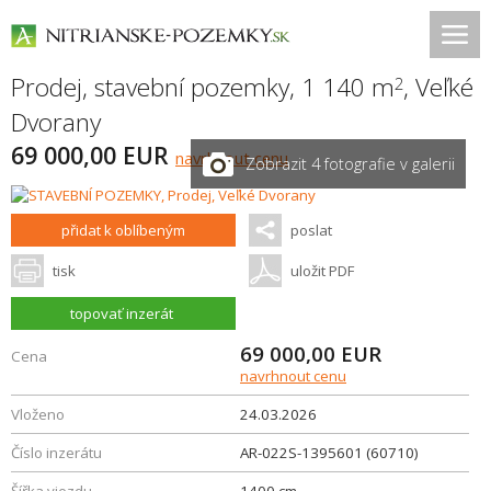
Prodej, stavební pozemky, 1 140 m
,
Veľké
2
Dvorany
69 000,00 EUR
navrhnout cenu
Zobrazit 4 fotografie v galerii
přidat k oblíbeným
poslat
tisk
uložit PDF
topovať inzerát
69 000,00
EUR
Cena
navrhnout cenu
Vloženo
24.03.2026
Číslo inzerátu
AR-022S-1395601 (60710)