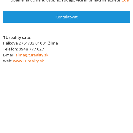
Dbáme na ochranu osobních údajů, více informací naleznete
zde
Kontaktovat
TUreality s.r.o.
Hálkova 2761/33
01001
Žilina
Telefon:
0948 777 027
E-mail:
zilina@tureality.sk
Web:
www.TUreality.sk