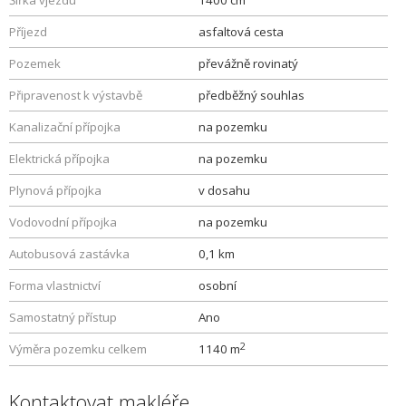
Šířka vjezdu
1400 cm
Příjezd
asfaltová cesta
Pozemek
převážně rovinatý
Připravenost k výstavbě
předběžný souhlas
Kanalizační přípojka
na pozemku
Elektrická přípojka
na pozemku
Plynová přípojka
v dosahu
Vodovodní přípojka
na pozemku
Autobusová zastávka
0,1 km
Forma vlastnictví
osobní
Samostatný přístup
Ano
2
Výměra pozemku celkem
1140 m
Kontaktovat makléře