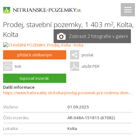
Prodej, stavební pozemky, 1 403 m
,
Kolta
,
2
Kolta
Zobrazit 2 fotografie v galerii
přidat k oblíbeným
poslat
tisk
uložit PDF
topovať inzerát
Další informace
https://www.haloreality.sk/kolta/predaj-pozemok-pre-rodinny-dom-1403-m2-kolta/67082
Vloženo
01.09.2025
Číslo inzerátu
AR-048A-151815 (67082)
Lokalita
Kolta