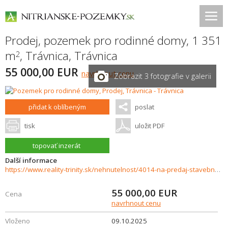
Prodej, pozemek pro rodinné domy, 1 351
m
,
Trávnica
,
Trávnica
2
55 000,00 EUR
navrhnout cenu
Zobrazit 3 fotografie v galerii
přidat k oblíbeným
poslat
tisk
uložit PDF
topovať inzerát
Další informace
https://www.reality-trinity.sk/nehnutelnost/4014-na-predaj-stavebny-pozemok-v-obci-travnica
55 000,00
EUR
Cena
navrhnout cenu
Vloženo
09.10.2025