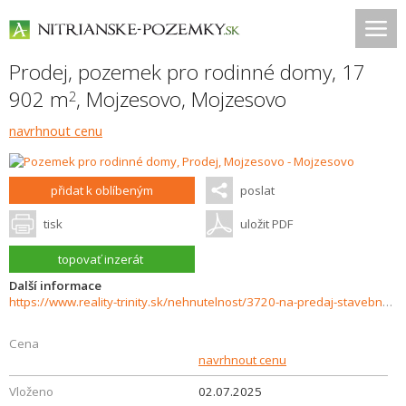
Prodej, pozemek pro rodinné domy, 17
902 m
,
Mojzesovo
,
Mojzesovo
2
navrhnout cenu
přidat k oblíbeným
poslat
tisk
uložit PDF
topovať inzerát
Další informace
https://www.reality-trinity.sk/nehnutelnost/3720-na-predaj-stavebny-pozemok-v-obci-mojzesovo
Cena
navrhnout cenu
Vloženo
02.07.2025