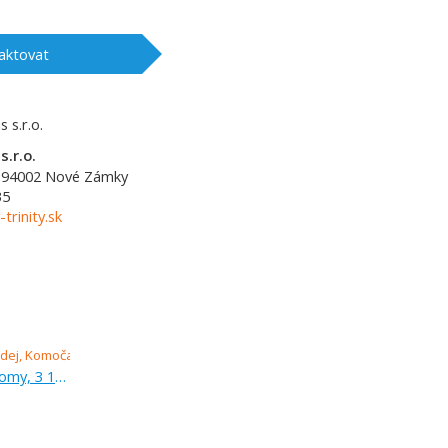
aktovat
s.r.o.
94002
Nové Zámky
35
-trinity.sk
Prodej, pozemek pro rodinné domy, 3 104 m