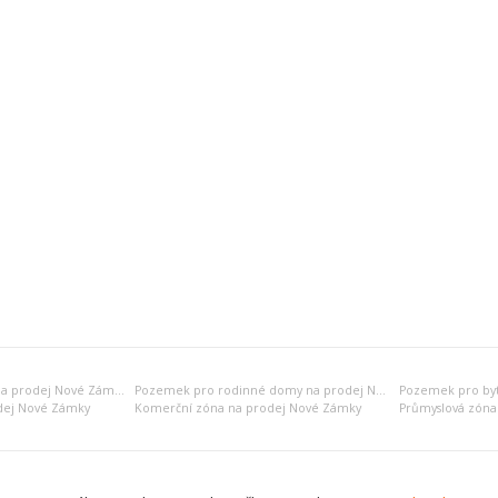
Rekreační pozemek na prodej Nové Zámky
Pozemek pro rodinné domy na prodej Nové Zámky
dej Nové Zámky
Komerční zóna na prodej Nové Zámky
Průmyslová zóna