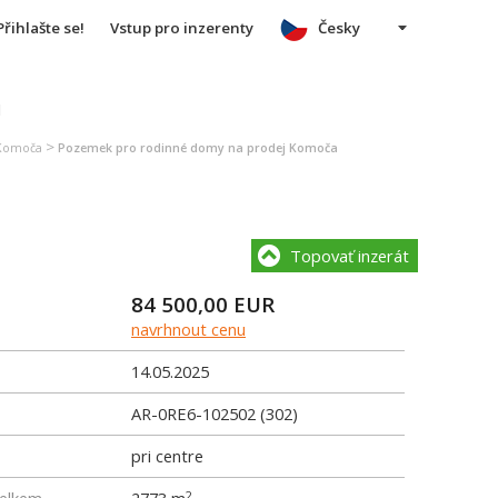
Přihlašte se!
Vstup pro inzerenty
Česky
u
>
 Komoča
Pozemek pro rodinné domy na prodej Komoča
Topovať inzerát
84 500,00
EUR
navrhnout cenu
14.05.2025
AR-0RE6-102502 (302)
pri centre
2