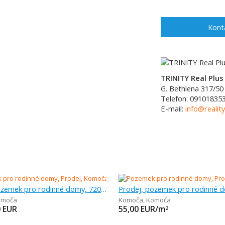
Kont
TRINITY Real Plus 
G. Bethlena 317/50
Telefon:
09101835
E-mail:
info@reality
Prodej, pozemek pro rodinné domy, 720 m
omoča
Komoča
,
Komoča
0
EUR
55,00
EUR/m
2