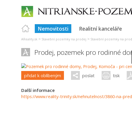
Nemovitosti
Realitní kanceláře
>
>
AReality.sk
Stavební pozemky na prodej
Stavební pozemky na prod
Prodej, pozemek pro rodinné do
přidat k oblíbeným
poslat
tisk
Další informace
https://www.reality-trinity.sk/nehnutelnost/3860-na-p