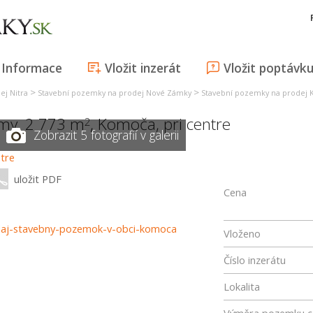
Informace
Vložit inzerát
Vložit poptávk
>
>
ej Nitra
Stavební pozemky na prodej Nové Zámky
Stavební pozemky na prodej
my, 2 773 m
,
Komoča
,
pri centre
2
Zobrazit 5 fotografií v galerii
uložit PDF
Cena
redaj-stavebny-pozemok-v-obci-komoca
Vloženo
Číslo inzerátu
Lokalita