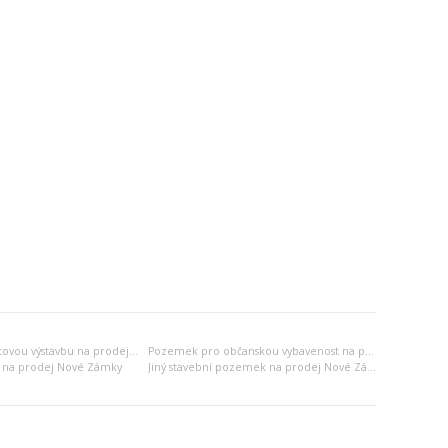
Pozemek pro bytovou výstavbu na prodej Nové Zámky
Pozemek pro občanskou vybavenost na prodej Nové Zámky
 na prodej Nové Zámky
Jiný stavební pozemek na prodej Nové Zámky