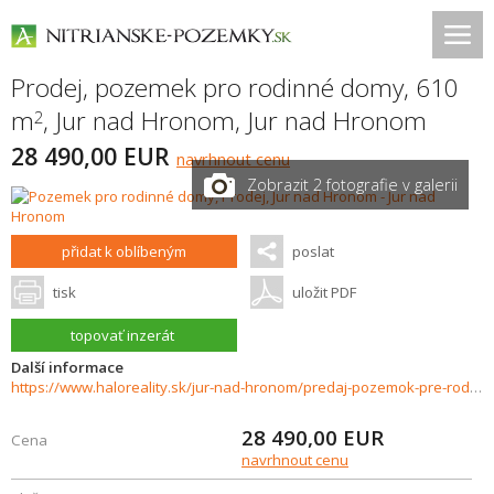
Prodej, pozemek pro rodinné domy, 610
m
,
Jur nad Hronom
,
Jur nad Hronom
2
28 490,00 EUR
navrhnout cenu
Zobrazit 2 fotografie v galerii
přidat k oblíbeným
poslat
tisk
uložit PDF
topovať inzerát
Další informace
https://www.haloreality.sk/jur-nad-hronom/predaj-pozemok-pre-rodinny-dom-610-m2-jur-nad-hronom/65589
28 490,00
EUR
Cena
navrhnout cenu