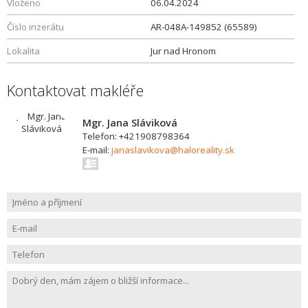
Vloženo
06.04.2024
Číslo inzerátu
AR-048A-149852 (65589)
Lokalita
Jur nad Hronom
Kontaktovat makléře
Mgr. Jana Sláviková
Telefon: +421908798364
E-mail:
janaslavikova@haloreality.sk