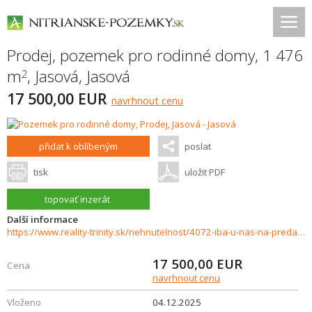
Prodej, pozemek pro rodinné domy, 1 476
m
,
Jasová
,
Jasová
2
17 500,00 EUR
navrhnout cenu
přidat k oblíbeným
poslat
tisk
uložit PDF
topovať inzerát
Další informace
https://www.reality-trinity.sk/nehnutelnost/4072-iba-u-nas-na-predaj-stavebny-pozemok-v-obci-jasova
17 500,00
EUR
Cena
navrhnout cenu
Vloženo
04.12.2025