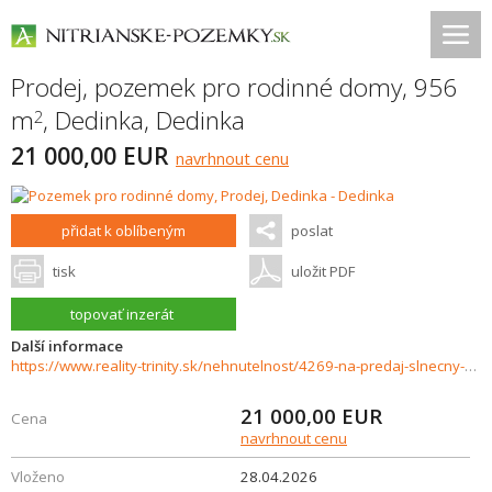
Prodej, pozemek pro rodinné domy, 956
m
,
Dedinka
,
Dedinka
2
21 000,00 EUR
navrhnout cenu
přidat k oblíbeným
poslat
tisk
uložit PDF
topovať inzerát
Další informace
https://www.reality-trinity.sk/nehnutelnost/4269-na-predaj-slnecny-stavebny-pozemok-v-obci-dedinka
21 000,00
EUR
Cena
navrhnout cenu
Vloženo
28.04.2026