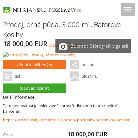
Prodej, orná půda, 3 000 m
,
Bátorove
2
Kosihy
18 000,00 EUR
navrhnout cenu
Zobrazit 5 fotografií v galerii
přidat k oblíbeným
poslat
tisk
uložit PDF
topovať inzerát
Další informace
Tato nemovitost je exkluzivně zprostředkovaná touto realitní
kanceláří.
https://www.reality-komarno.sk/predaj-pozemky-pozemkov-novostavby/ZNIZENA-CENA-Na-predaj-registrovana-vinica-vo-vinohradnickej-oblasti-v-Batorovych-Kosihach-35292/?utm_source=areality&utm_medium=xml&utm_term=35292&utm_content=chalupa&utm_campaign=portaly
18 000,00
EUR
Cena