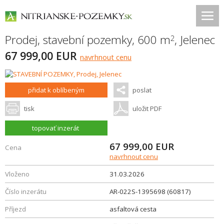
Prodej, stavební pozemky, 600 m
,
Jelenec
2
67 999,00 EUR
navrhnout cenu
přidat k oblíbeným
poslat
tisk
uložit PDF
topovať inzerát
67 999,00
EUR
Cena
navrhnout cenu
Vloženo
31.03.2026
Číslo inzerátu
AR-022S-1395698 (60817)
Příjezd
asfaltová cesta