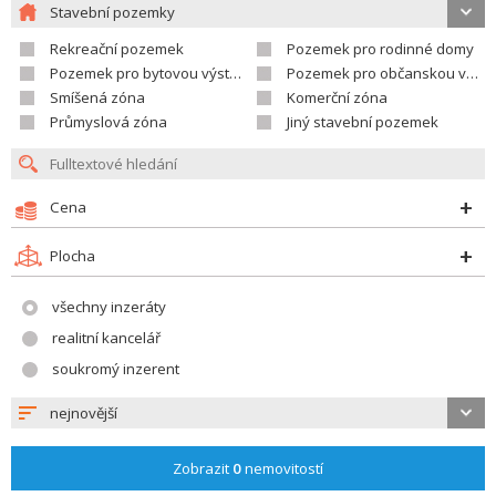
Stavební pozemky
Rekreační pozemek
Pozemek pro rodinné domy
Pozemek pro bytovou výstavbu
Pozemek pro občanskou vybavenost
Smíšená zóna
Komerční zóna
Průmyslová zóna
Jiný stavební pozemek
Cena
Plocha
všechny inzeráty
realitní kancelář
soukromý inzerent
nejnovější
Zobrazit
0
nemovitostí