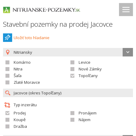
Stavební pozemky na prodej Jacovce
Uložiť toto hladanie
Nitriansky
Komárno
Levice
Nitra
Nové Zámky
Šaľa
Topoľčany
Zlaté Moravce
Typ inzerátu
Prodej
Pronájem
Koupě
Nájem
Dražba