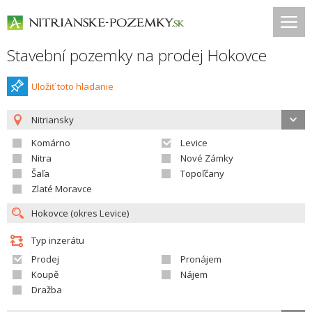
Stavební pozemky na prodej Hokovce
Uložiť toto hladanie
Nitriansky
Komárno
Levice
Nitra
Nové Zámky
Šaľa
Topoľčany
Zlaté Moravce
Typ inzerátu
Prodej
Pronájem
Koupě
Nájem
Dražba