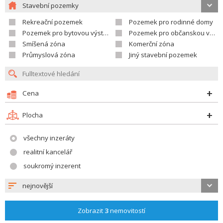
Stavební pozemky
Rekreační pozemek
Pozemek pro rodinné domy
Pozemek pro bytovou výstavbu
Pozemek pro občanskou vybavenost
Smíšená zóna
Komerční zóna
Průmyslová zóna
Jiný stavební pozemek
Cena
Plocha
všechny inzeráty
realitní kancelář
soukromý inzerent
nejnovější
Zobrazit
3
nemovitostí