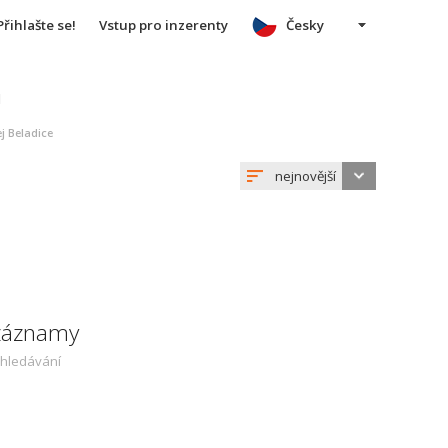
Přihlašte se!
Vstup pro inzerenty
Česky
u
j Beladice
nejnovější
 záznamy
yhledávání