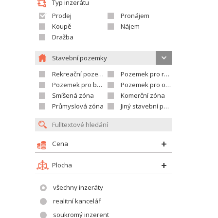
Typ inzerátu
Prodej
Pronájem
Koupě
Nájem
Dražba
Stavební pozemky
Rekreační pozemek
Pozemek pro rodinné domy
Pozemek pro bytovou výstavbu
Pozemek pro občanskou vybavenost
Smíšená zóna
Komerční zóna
Průmyslová zóna
Jiný stavební pozemek
Cena
Plocha
všechny inzeráty
realitní kancelář
soukromý inzerent