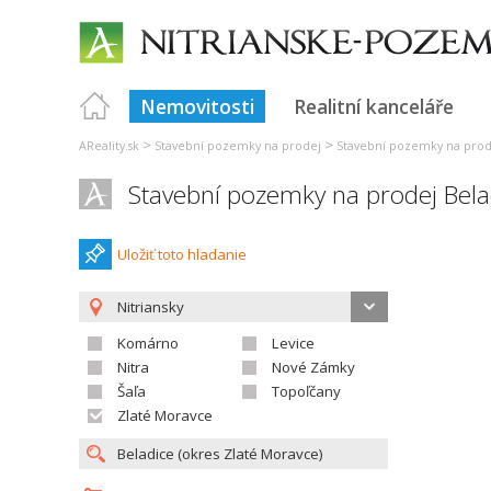
Nemovitosti
Realitní kanceláře
>
>
AReality.sk
Stavební pozemky na prodej
Stavební pozemky na prod
Stavební pozemky na prodej Bela
Uložiť toto hladanie
Nitriansky
Komárno
Levice
Nitra
Nové Zámky
Šaľa
Topoľčany
Zlaté Moravce