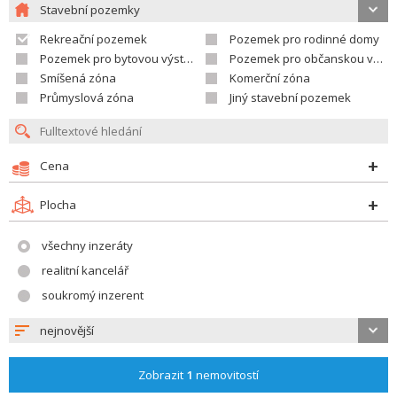
Stavební pozemky
Rekreační pozemek
Pozemek pro rodinné domy
Pozemek pro bytovou výstavbu
Pozemek pro občanskou vybavenost
Smíšená zóna
Komerční zóna
Průmyslová zóna
Jiný stavební pozemek
Cena
Plocha
všechny inzeráty
realitní kancelář
soukromý inzerent
nejnovější
Zobrazit
1
nemovitostí