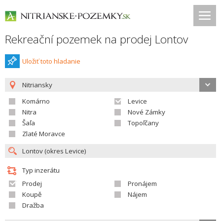
Rekreační pozemek na prodej Lontov
Uložiť toto hladanie
Nitriansky
Komárno
Levice
Nitra
Nové Zámky
Šaľa
Topoľčany
Zlaté Moravce
Typ inzerátu
Prodej
Pronájem
Koupě
Nájem
Dražba