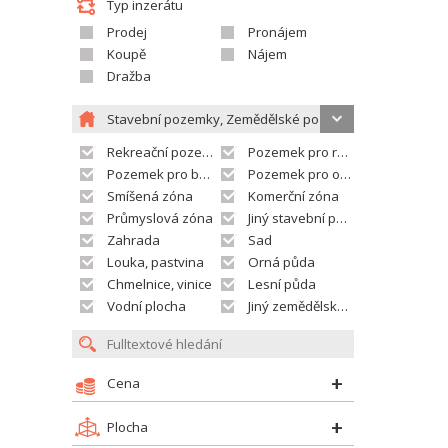
Typ inzerátu
Prodej
Pronájem
Koupě
Nájem
Dražba
Stavební pozemky, Zemědělské pozemky
Rekreační pozemek
Pozemek pro rodinné domy
Pozemek pro bytovou výstavbu
Pozemek pro občanskou vybavenost
Smíšená zóna
Komerční zóna
Průmyslová zóna
Jiný stavební pozemek
Zahrada
Sad
Louka, pastvina
Orná půda
Chmelnice, vinice
Lesní půda
Vodní plocha
Jiný zemědělský pozemek
Cena
Plocha