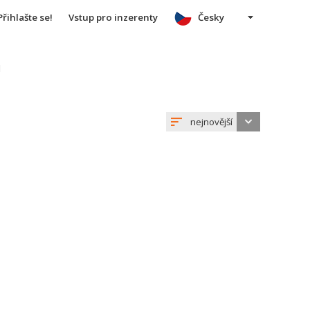
Přihlašte se!
Vstup pro inzerenty
Česky
u
nejnovější