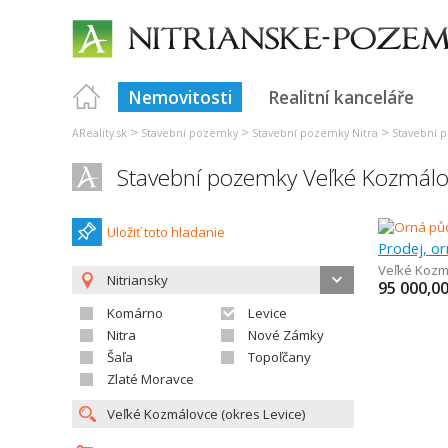
Nemovitosti
Realitní kanceláře
>
>
>
AReality.sk
Stavební pozemky
Stavební pozemky Nitra
Stavební 
Stavební pozemky Veľké Kozmálo
Uložiť toto hladanie
Prodej, o
Veľké Kozm
Nitriansky
95 000,0
Komárno
Levice
Nitra
Nové Zámky
Šaľa
Topoľčany
Zlaté Moravce