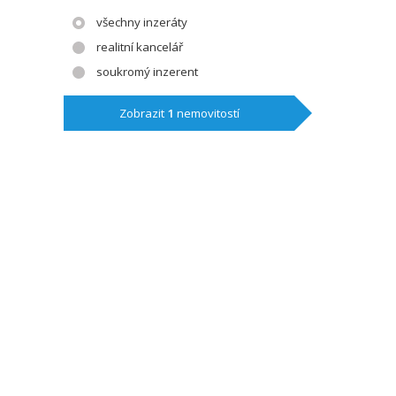
všechny inzeráty
realitní kancelář
soukromý inzerent
Zobrazit
1
nemovitostí