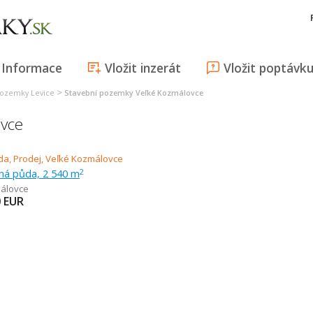
Informace
Vložit inzerát
Vložit poptávk
>
pozemky Levice
Stavební pozemky Veľké Kozmálovce
vce
rná půda, 2 540 m
2
álovce
0
EUR