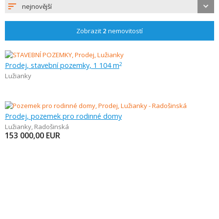
nejnovější
Zobrazit
2
nemovitostí
Prodej, stavební pozemky, 1 104 m
2
Lužianky
Prodej, pozemek pro rodinné domy
Lužianky
,
Radošinská
153 000,00
EUR