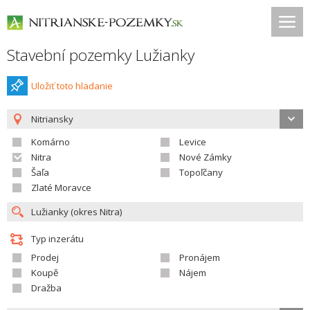
Stavební pozemky Lužianky
Uložiť toto hladanie
Nitriansky
Komárno
Levice
Nitra
Nové Zámky
Šaľa
Topoľčany
Zlaté Moravce
Typ inzerátu
Prodej
Pronájem
Koupě
Nájem
Dražba