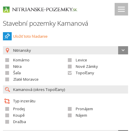
Stavební pozemky Kamanová
Uložiť toto hladanie
Nitriansky
Komárno
Levice
Nitra
Nové Zámky
Šaľa
Topoľčany
Zlaté Moravce
Typ inzerátu
Prodej
Pronájem
Koupě
Nájem
Dražba