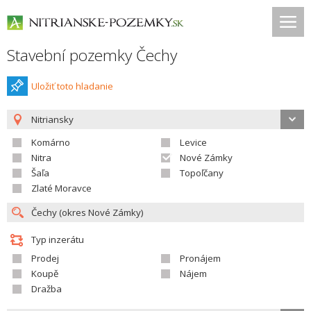
Stavební pozemky Čechy
Uložiť toto hladanie
Nitriansky
Komárno
Levice
Nitra
Nové Zámky
Šaľa
Topoľčany
Zlaté Moravce
Typ inzerátu
Prodej
Pronájem
Koupě
Nájem
Dražba