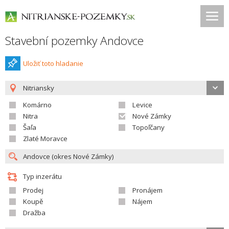
Stavební pozemky Andovce
Uložiť toto hladanie
Nitriansky
Komárno
Levice
Nitra
Nové Zámky
Šaľa
Topoľčany
Zlaté Moravce
Typ inzerátu
Prodej
Pronájem
Koupě
Nájem
Dražba