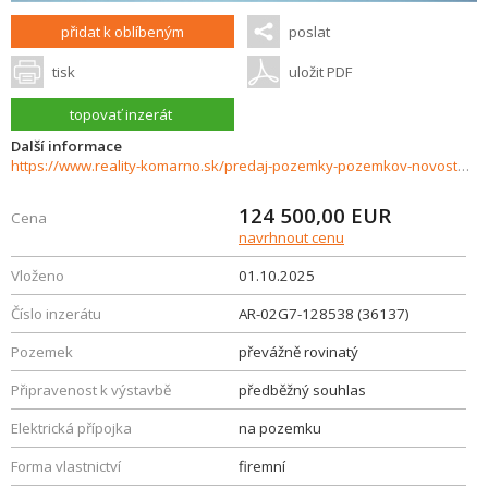
přidat k oblíbeným
poslat
tisk
uložit PDF
topovať inzerát
Další informace
https://www.reality-komarno.sk/predaj-pozemky-pozemkov-novostavby/Pozemok-na-predaj-Kamenicna-36137/?utm_source=areality&utm_medium=xml&utm_term=36137&utm_content=chalupa&utm_campaign=portaly
124 500,00
EUR
Cena
navrhnout cenu
Vloženo
01.10.2025
Číslo inzerátu
AR-02G7-128538 (36137)
Pozemek
převážně rovinatý
Připravenost k výstavbě
předběžný souhlas
Elektrická přípojka
na pozemku
Forma vlastnictví
firemní