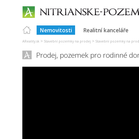
Nemovitosti
Realitní kanceláře
>
>
AReality.sk
Stavební pozemky na prodej
Stavební pozemky na prod
Prodej, pozemek pro rodinné do