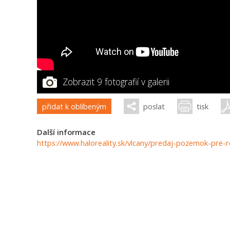
Zobrazit 9 fotografií v galerii
přidat k oblíbeným
poslat
tisk
Další informace
https://www.haloreality.sk/vlcany/predaj-pozemok-pre