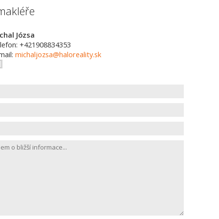
makléře
chal Józsa
lefon: +421908834353
mail:
michaljozsa@haloreality.sk