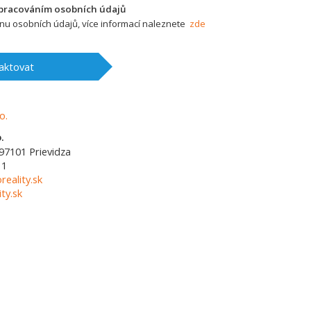
zpracováním osobních údajů
u osobních údajů, více informací naleznete
zde
aktovat
.
97101
Prievidza
11
reality.sk
ty.sk