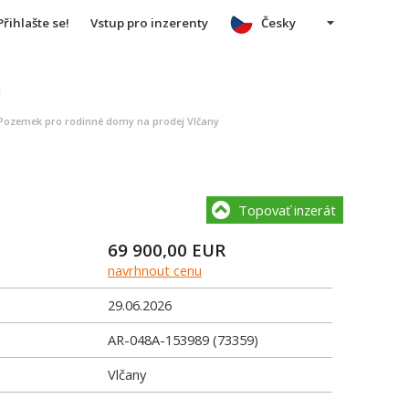
Přihlašte se!
Vstup pro inzerenty
Česky
u
Pozemek pro rodinné domy na prodej Vlčany
Topovať inzerát
69 900,00
EUR
navrhnout cenu
29.06.2026
AR-048A-153989 (73359)
Vlčany