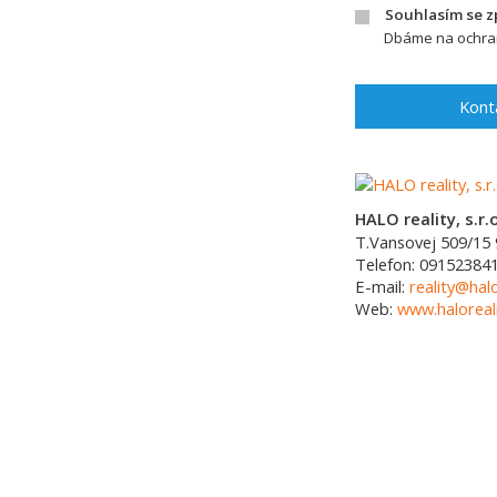
Souhlasím se 
Dbáme na ochran
Kont
HALO reality, s.r.o
T.Vansovej 509/15
Telefon:
09152384
E-mail:
reality@halo
Web:
www.haloreali