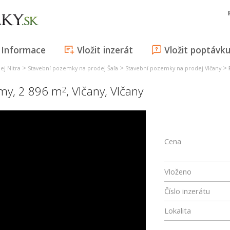
Informace
Vložit inzerát
Vložit poptávk
>
>
>
ej Nitra
Stavební pozemky na prodej Šaľa
Stavební pozemky na prodej Vlčany
my, 2 896 m
,
Vlčany
,
Vlčany
2
Cena
Vloženo
Číslo inzerátu
Lokalita