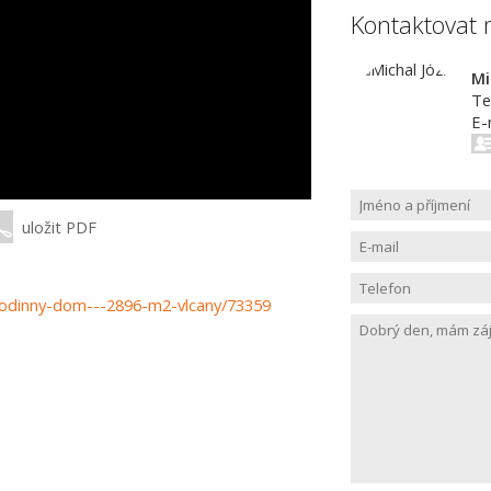
Kontaktovat 
Mi
Te
E-
uložit PDF
-rodinny-dom---2896-m2-vlcany/73359