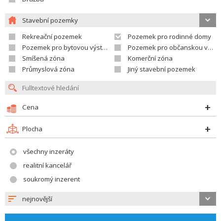
Stavební pozemky
Rekreační pozemek
Pozemek pro rodinné domy
Pozemek pro bytovou výstavbu
Pozemek pro občanskou vybavenost
Smíšená zóna
Komerční zóna
Průmyslová zóna
Jiný stavební pozemek
Cena
Plocha
všechny inzeráty
realitní kancelář
soukromý inzerent
nejnovější