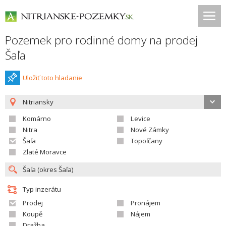
Pozemek pro rodinné domy na prodej
Šaľa
Uložiť toto hladanie
Nitriansky
Komárno
Levice
Nitra
Nové Zámky
Šaľa
Topoľčany
Zlaté Moravce
Typ inzerátu
Prodej
Pronájem
Koupě
Nájem
Dražba