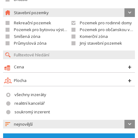
Stavební pozemky
Rekreační pozemek
Pozemek pro rodinné domy
Pozemek pro bytovou výstavbu
Pozemek pro občanskou vybavenost
Smíšená zóna
Komerční zóna
Průmyslová zóna
Jiný stavební pozemek
Cena
Plocha
všechny inzeráty
realitní kancelář
soukromý inzerent
nejnovější