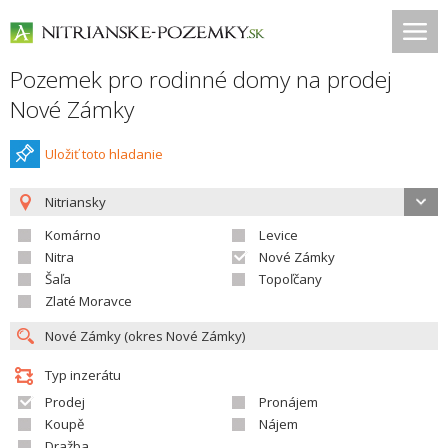
Pozemek pro rodinné domy na prodej
Nové Zámky
Uložiť toto hladanie
Nitriansky
Komárno
Levice
Nitra
Nové Zámky
Šaľa
Topoľčany
Zlaté Moravce
Typ inzerátu
Prodej
Pronájem
Koupě
Nájem
Dražba