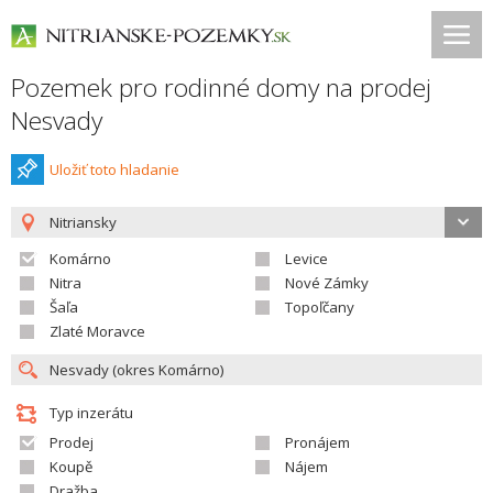
Pozemek pro rodinné domy na prodej
Nesvady
Uložiť toto hladanie
Nitriansky
Komárno
Levice
Nitra
Nové Zámky
Šaľa
Topoľčany
Zlaté Moravce
Typ inzerátu
Prodej
Pronájem
Koupě
Nájem
Dražba