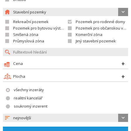
Stavební pozemky
Rekreační pozemek
Pozemek pro rodinné domy
Pozemek pro bytovou výstavbu
Pozemek pro občanskou vybavenost
Smíšená zóna
Komerční zóna
Průmyslová zóna
Jiný stavební pozemek
Cena
Plocha
všechny inzeráty
realitní kancelář
soukromý inzerent
nejnovější