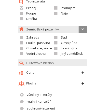
Typ inzerátu
Prodej
Pronájem
Koupě
Nájem
Dražba
Zemědělské pozemky
Zahrada
Sad
Louka, pastvina
Orná půda
Chmelnice, vinice
Lesní půda
Vodní plocha
Jiný zemědělský pozemek
Cena
Plocha
všechny inzeráty
realitní kancelář
soukromý inzerent