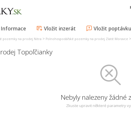
Informace
Vložit inzerát
Vložit poptávk
>
é pozemky na prodej Nitra
Polnohospodářské pozemky na prodej Zlaté Moravce
rodej Topoľčianky
Nebyly nalezeny žádné
Zkuste upravit některé parametry v