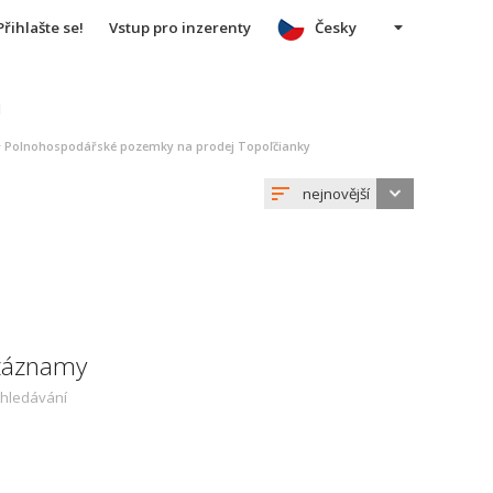
Přihlašte se!
Vstup pro inzerenty
Česky
u
>
Polnohospodářské pozemky na prodej Topoľčianky
nejnovější
 záznamy
yhledávání