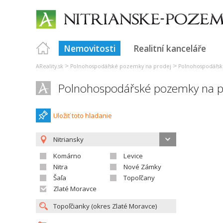
Nemovitosti
Realitní kanceláře
>
>
AReality.sk
Polnohospodářské pozemky na prodej
Polnohospodářsk
Polnohospodářské pozemky na p
Uložiť toto hladanie
Nitriansky
Komárno
Levice
Nitra
Nové Zámky
Šaľa
Topoľčany
Zlaté Moravce